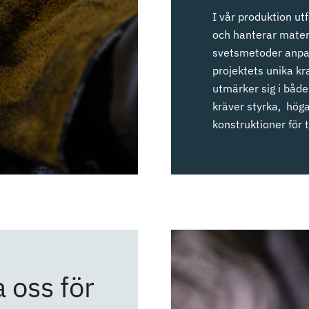
I vår produktion utf
och hanterar materi
svetsmetoder anpas
projektets unika kr
utmärker sig i båd
kräver styrka, höga 
konstruktioner för t
a oss för