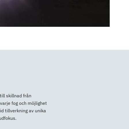
ll skillnad från
varje fog och möjlighet
d tillverkning av unika
vudfokus.