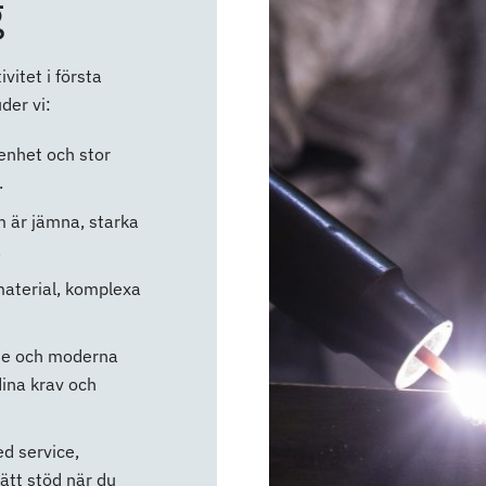
g
ivitet i första
der vi:
renhet och stor
.
m är jämna, starka
.
 material, komplexa
de och moderna
ina krav och
med service,
rätt stöd när du