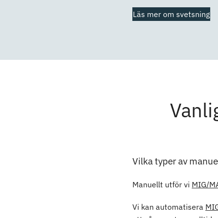
Läs mer om svetsning
Vanli
Vilka typer av manuel
Manuellt utför vi
MIG/M
Vi kan automatisera
MIG