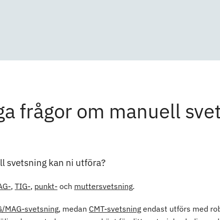
ga frågor om manuell sve
l svetsning kan ni utföra?
AG-
,
TIG-
,
punkt-
och
muttersvetsning
.
/MAG-svetsning
, medan
CMT-svetsning
endast utförs med robo