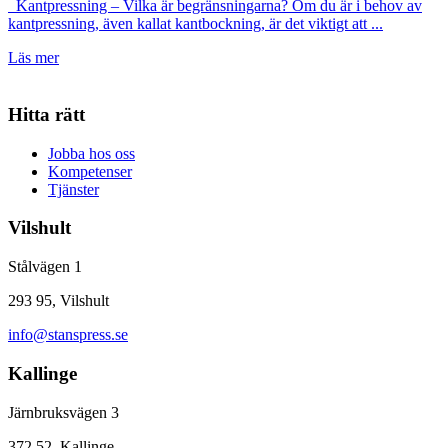
Kantpressning – Vilka är begränsningarna? Om du är i behov av
kantpressning, även kallat kantbockning, är det viktigt att ...
Läs mer
Hitta rätt
Jobba hos oss
Kompetenser
Tjänster
Vilshult
Stålvägen 1
293 95, Vilshult
info@stanspress.se
Kallinge
Järnbruksvägen 3
372 52, Kallinge