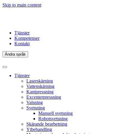
Skip to main content
Tjänster
Kompetenser
Kontakt
Ändra språk
Tjänster
Laserskärning
Vattenskärning
Kantpressning
Excenterpressning
Valsning
Svetsning
Manuell svetsning
Robotsvetsning
Skärande bearbetning
Ytbehandling