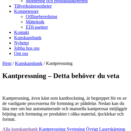
Montering och produktpaketering
Tillverkningsenheter
Kompetenser
Offlineberedning
Mätteknik
EDI-partner
Kontakt
Kunskapsbank
Nyheter
Jobba hos oss
Om oss
Hem
/
Kunskapsbank
/
Kantpressning
Kantpressning – Detta behöver du veta
Kantpressning, även känt som kantbockning, är begreppet för en av
de vanligaste processerna för formning av plåtdelar. Nedan kan du
läsa mer om hur automatiserade och manuella kantpressar möjliggör
böjning och formning av produkter i olika material, tjocklekar och
format.
Alla kunskapsbank
Kantpressning
Svetsning
Övrigt
Laserskärning