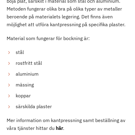
böja plåt, särskilt i material som stål och aluminium.
Metoden fungerar olika bra på olika typer av metaller
beroende på materialets legering. Det finns även
möjlighet att utföra kantpressning på specifika plaster.
Material som fungerar för bockning är:
stål
rostfritt stål
aluminium
mässing
koppar
särskilda plaster
Mer information om kantpressning samt beställning av
våra tjänster hittar du
här
.